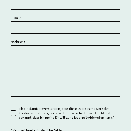
E-Mail
*
Nachricht
Ich bin damit einverstanden, dass diese Daten zum Zweck der
Kontaktaufnahme gespeichert und verarbeitet werden. Mir ist
bekannt, dass ich meine Einwilligung jederzeit widerrufen kann.
*
* Kennzeichnet erforderliche Felder