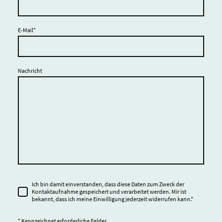
E-Mail
*
Nachricht
Ich bin damit einverstanden, dass diese Daten zum Zweck der
Kontaktaufnahme gespeichert und verarbeitet werden. Mir ist
bekannt, dass ich meine Einwilligung jederzeit widerrufen kann.
*
* Kennzeichnet erforderliche Felder